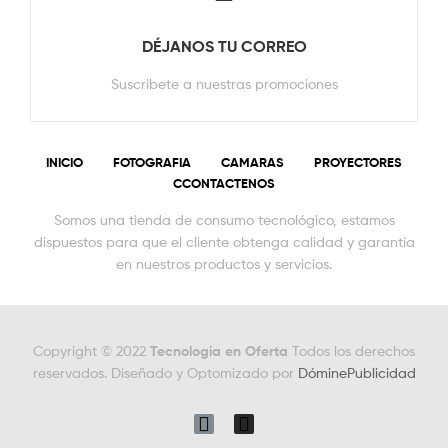
DÉJANOS TU CORREO
Suscribete a nuestras promociones
INICIO
FOTOGRAFIA
CAMARAS
PROYECTORES
CCONTACTENOS
Somos una tienda de consumo tecnológico, estamos
dispuestos para que el cliente obtenga calidad y garantía
en nuestros productos y servicios.
Copyright © 2022
Tecnologia en Oferta
Todos los derechos
reservados. Diseñado y Optomizado por
DóminePublicidad