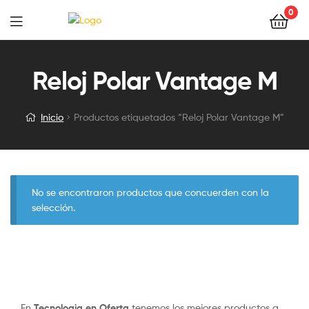
0
Reloj Polar Vantage M
Inicio
Productos etiquetados “Reloj Polar Vantage M”
No se encontraron productos que concuerden con la
selección.
En
Tecnologia en Oferta
tenemos los mejores productos a