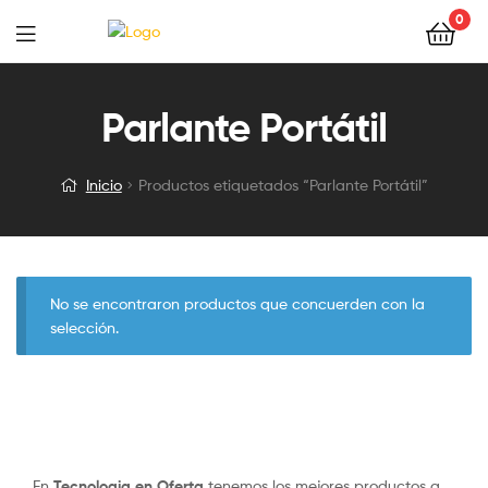
0
Parlante Portátil
Inicio
Productos etiquetados “Parlante Portátil”
No se encontraron productos que concuerden con la
selección.
En
Tecnologia en Oferta
tenemos los mejores productos a