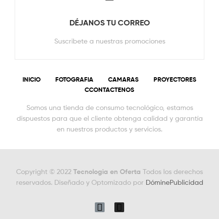
DÉJANOS TU CORREO
Suscribete a nuestras promociones
INICIO
FOTOGRAFIA
CAMARAS
PROYECTORES
CCONTACTENOS
Somos una tienda de consumo tecnológico, estamos
dispuestos para que el cliente obtenga calidad y garantía
en nuestros productos y servicios.
Copyright © 2022
Tecnologia en Oferta
Todos los derechos
reservados. Diseñado y Optomizado por
DóminePublicidad