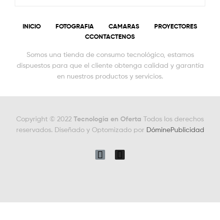
INICIO
FOTOGRAFIA
CAMARAS
PROYECTORES
CCONTACTENOS
Somos una tienda de consumo tecnológico, estamos
dispuestos para que el cliente obtenga calidad y garantía
en nuestros productos y servicios.
Copyright © 2022
Tecnologia en Oferta
Todos los derechos
reservados. Diseñado y Optomizado por
DóminePublicidad